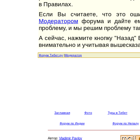
в Правилах.
Если Вы считаете, что это оши
Модератором
форума и дайте ем
проблему, и мы решим проблему так
А сейчас, нажмите кнопку "Назад"
внимательно и учитывая вышесказа
Форум Тибет.ру
|
Модератор
Заглавная
Фото
Туры в Тибет
Форум по Индии
Форум по Непалу
Автор:
Vladimir Pavlov