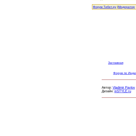
Форум Тибет.ру
|
Модератор
Заглавная
Форум по Инди
Автор:
Vladimir Pavlov
Дизайн:
inSTYLE.ru