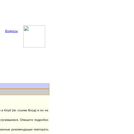
Вопросы
в Клуб (по ссылке Вход) и он не
случившемся. Опишите подробно
азанные рекомендации повторить