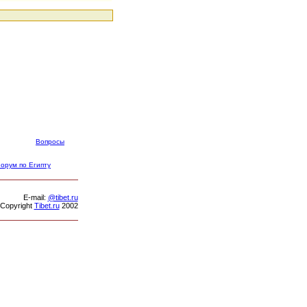
Вопросы
орум по Египту
Е-mail:
@tibet.ru
Copyright
Tibet.ru
2002