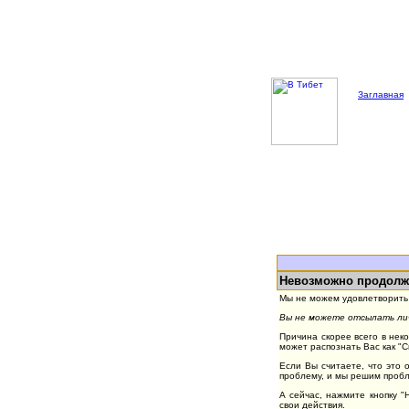
Заглавная
Невозможно продолж
Мы не можем удовлетворить 
Вы не можете отсылать лич
Причина скорее всего в нек
может распознать Вас как "
Если Вы считаете, что это 
проблему, и мы решим пробл
А сейчас, нажмите кнопку 
свои действия.