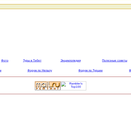
Фото
Туры в Тибет
Энциклопедия
Полезные советы
и
Форум по Непалу
Форум по Турции
Ф