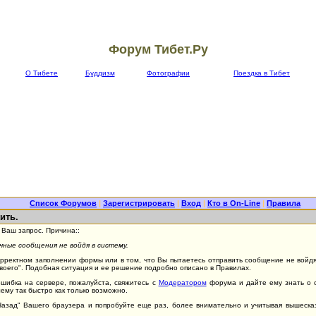
Форум Тибет.Ру
О Тибете
Буддизм
Фотографии
Поездка в Тибет
Список Форумов
|
Зарегистрировать
|
Вход
|
Кто в On-Line
|
Правила
ить.
Ваш запрос. Причина::
ные сообщения не войдя в систему.
орректном заполнении формы или в том, что Вы пытаетесь отправить сообщение не войдя 
Своего". Подобная ситуация и ее решение подробно описано в Правилах.
ошибка на сервере, пожалуйста, свяжитесь с
Модератором
форума и дайте ему знать о 
ему так быстро как только возможно.
"Назад" Вашего браузера и попробуйте еще раз, более внимательно и учитывая вышеск