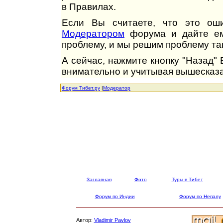
в Правилах.
Если Вы считаете, что это оши
Модератором
форума и дайте ем
проблему, и мы решим проблему так
А сейчас, нажмите кнопку "Назад"
внимательно и учитывая вышесказа
Форум Тибет.ру
|
Модератор
Заглавная
Фото
Туры в Тибет
Форум по Индии
Форум по Непалу
Автор:
Vladimir Pavlov