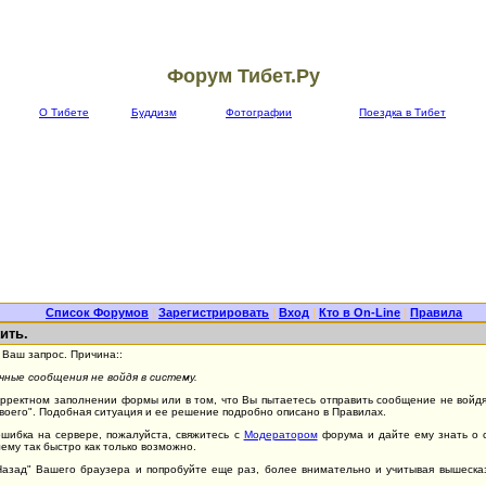
Форум Тибет.Ру
О Тибете
Буддизм
Фотографии
Поездка в Тибет
Список Форумов
|
Зарегистрировать
|
Вход
|
Кто в On-Line
|
Правила
ить.
Ваш запрос. Причина::
ные сообщения не войдя в систему.
орректном заполнении формы или в том, что Вы пытаетесь отправить сообщение не войдя 
Своего". Подобная ситуация и ее решение подробно описано в Правилах.
ошибка на сервере, пожалуйста, свяжитесь с
Модератором
форума и дайте ему знать о 
ему так быстро как только возможно.
"Назад" Вашего браузера и попробуйте еще раз, более внимательно и учитывая вышеск