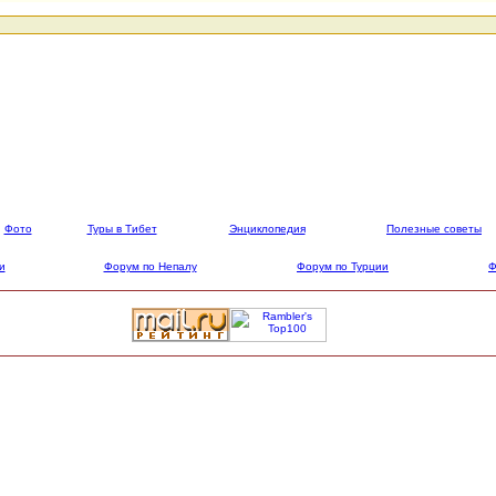
Фото
Туры в Тибет
Энциклопедия
Полезные советы
и
Форум по Непалу
Форум по Турции
Ф