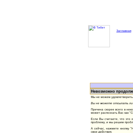
Заглавная
Невозможно продолж
Мы не можем удовлетворить 
Вы не можете отсылать лич
Причина скорее всего в нек
может распознать Вас как "
Если Вы считаете, что это 
проблему, и мы решим пробл
А сейчас, нажмите кнопку 
свои действия.