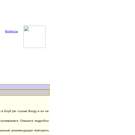
Вопросы
в Клуб (по ссылке Вход) и он не
случившемся. Опишите подробно
азанные рекомендации повторить