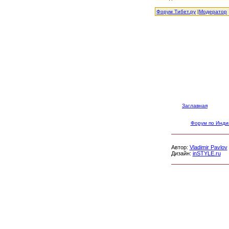
Форум Тибет.ру
|
Модератор
Заглавная
Форум по Инди
Автор:
Vladimir Pavlov
Дизайн:
inSTYLE.ru