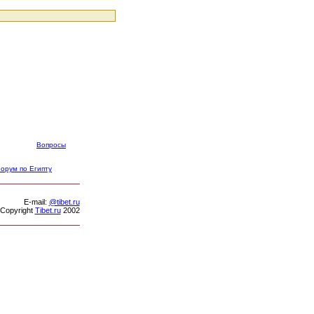
Вопросы
орум по Египту
Е-mail:
@tibet.ru
Copyright
Tibet.ru
2002