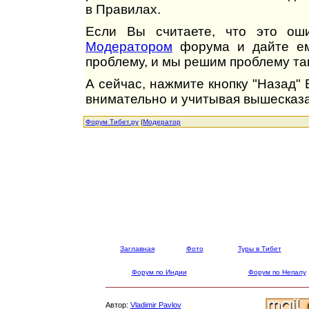
в Правилах.
Если Вы считаете, что это оши
Модератором
форума и дайте ем
проблему, и мы решим проблему так
А сейчас, нажмите кнопку "Назад"
внимательно и учитывая вышесказа
Форум Тибет.ру
|
Модератор
Заглавная
Фото
Туры в Тибет
Форум по Индии
Форум по Непалу
Автор:
Vladimir Pavlov