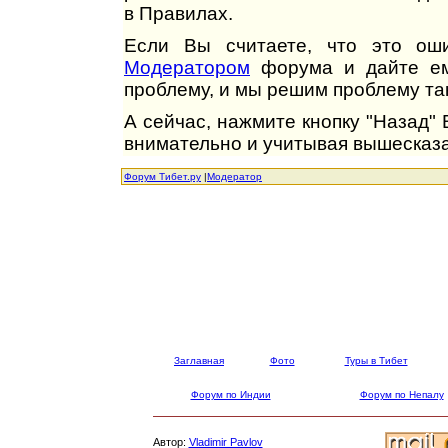
в Правилах.
Если Вы считаете, что это оши
Модератором
форума и дайте ем
проблему, и мы решим проблему так
А сейчас, нажмите кнопку "Назад"
внимательно и учитывая вышесказа
Форум Тибет.ру
|
Модератор
Заглавная
Фото
Туры в Тибет
Форум по Индии
Форум по Непалу
Автор:
Vladimir Pavlov