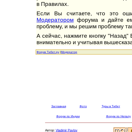
в Правилах.
Если Вы считаете, что это оши
Модератором
форума и дайте ем
проблему, и мы решим проблему так
А сейчас, нажмите кнопку "Назад"
внимательно и учитывая вышесказа
Форум Тибет.ру
|
Модератор
Заглавная
Фото
Туры в Тибет
Форум по Индии
Форум по Непалу
Автор:
Vladimir Pavlov