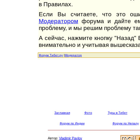
в Правилах.
Если Вы считаете, что это оши
Модератором
форума и дайте ем
проблему, и мы решим проблему так
А сейчас, нажмите кнопку "Назад"
внимательно и учитывая вышесказа
Форум Тибет.ру
|
Модератор
Заглавная
Фото
Туры в Тибет
Форум по Индии
Форум по Непалу
Автор:
Vladimir Pavlov