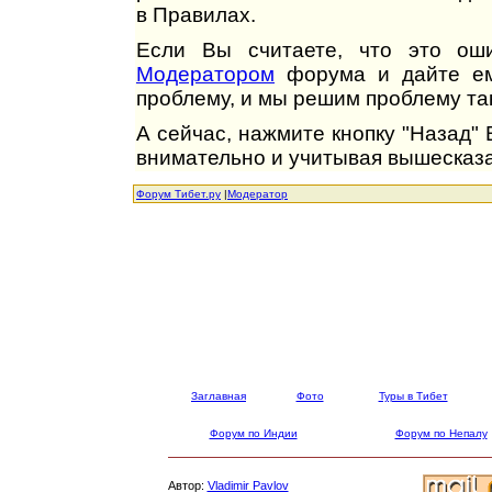
в Правилах.
Если Вы считаете, что это оши
Модератором
форума и дайте ем
проблему, и мы решим проблему так
А сейчас, нажмите кнопку "Назад"
внимательно и учитывая вышесказа
Форум Тибет.ру
|
Модератор
Заглавная
Фото
Туры в Тибет
Форум по Индии
Форум по Непалу
Автор:
Vladimir Pavlov