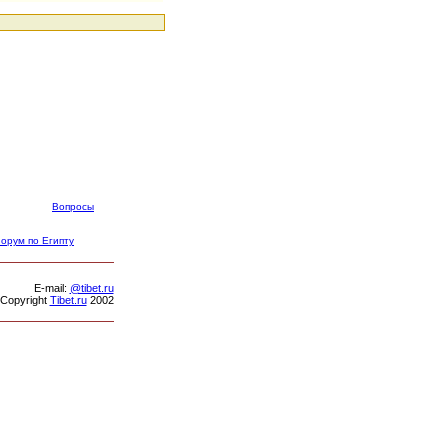
Вопросы
орум по Египту
Е-mail:
@tibet.ru
Copyright
Tibet.ru
2002