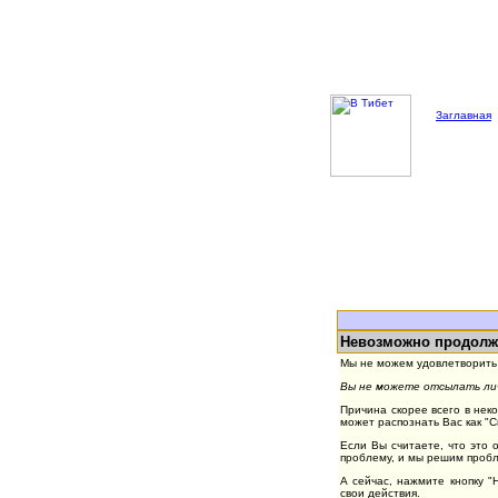
Заглавная
Невозможно продолж
Мы не можем удовлетворить 
Вы не можете отсылать лич
Причина скорее всего в нек
может распознать Вас как "
Если Вы считаете, что это 
проблему, и мы решим пробл
А сейчас, нажмите кнопку 
свои действия.