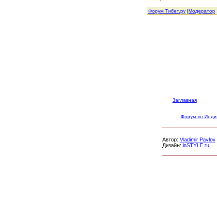
Форум Тибет.ру
|
Модератор
Заглавная
Форум по Инди
Автор:
Vladimir Pavlov
Дизайн:
inSTYLE.ru