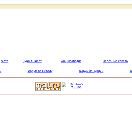
Фото
Туры в Тибет
Энциклопедия
Полезные советы
и
Форум по Непалу
Форум по Турции
Ф