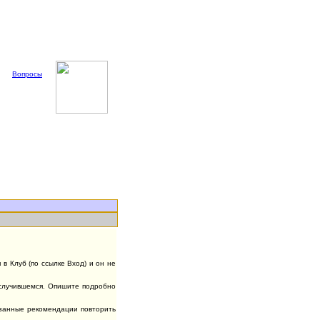
Вопросы
в Клуб (по ссылке Вход) и он не
случившемся. Опишите подробно
азанные рекомендации повторить