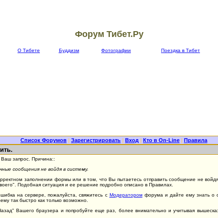
Форум Тибет.Ру
О Тибете
Буддизм
Фотографии
Поездка в Тибет
Список Форумов
|
Зарегистрировать
|
Вход
|
Кто в On-Line
|
Правила
ить.
Ваш запрос. Причина::
ные сообщения не войдя в систему.
орректном заполнении формы или в том, что Вы пытаетесь отправить сообщение не войдя 
Своего". Подобная ситуация и ее решение подробно описано в Правилах.
ошибка на сервере, пожалуйста, свяжитесь с
Модератором
форума и дайте ему знать о 
ему так быстро как только возможно.
"Назад" Вашего браузера и попробуйте еще раз, более внимательно и учитывая вышеск