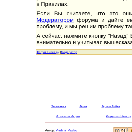
в Правилах.
Если Вы считаете, что это оши
Модератором
форума и дайте ем
проблему, и мы решим проблему так
А сейчас, нажмите кнопку "Назад"
внимательно и учитывая вышесказа
Форум Тибет.ру
|
Модератор
Заглавная
Фото
Туры в Тибет
Форум по Индии
Форум по Непалу
Автор:
Vladimir Pavlov