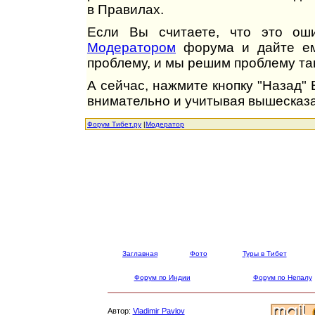
в Правилах.
Если Вы считаете, что это оши
Модератором
форума и дайте ем
проблему, и мы решим проблему так
А сейчас, нажмите кнопку "Назад"
внимательно и учитывая вышесказа
Форум Тибет.ру
|
Модератор
Заглавная
Фото
Туры в Тибет
Форум по Индии
Форум по Непалу
Автор:
Vladimir Pavlov