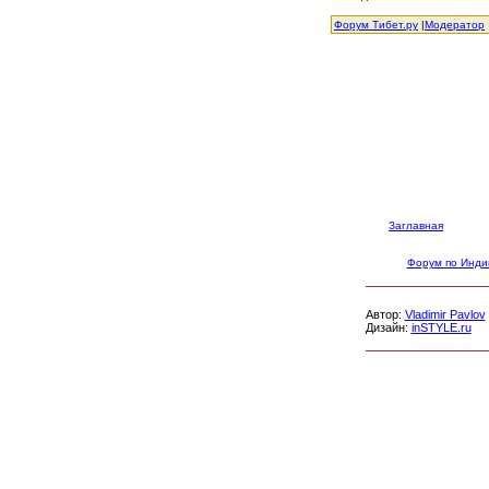
Форум Тибет.ру
|
Модератор
Заглавная
Форум по Инди
Автор:
Vladimir Pavlov
Дизайн:
inSTYLE.ru