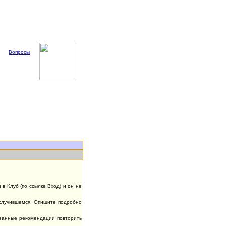
Вопросы
в Клуб (по ссылке Вход) и он не
случившемся. Опишите подробно
азанные рекомендации повторить