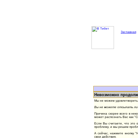
Заглавная
Невозможно продолж
Мы не можем удовлетворить 
Вы не можете отсылать лич
Причина скорее всего в нек
может распознать Вас как "
Если Вы считаете, что это 
проблему, и мы решим пробл
А сейчас, нажмите кнопку 
свои действия.