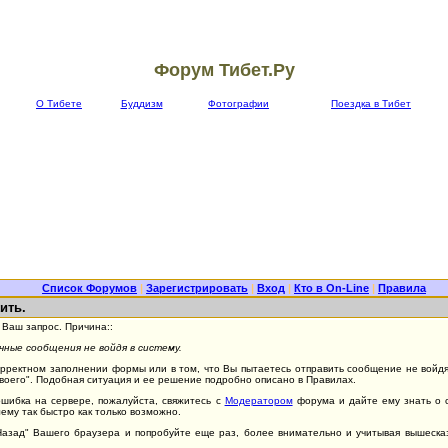
Форум Тибет.Ру
О Тибете
Буддизм
Фотографии
Поездка в Тибет
Список Форумов
|
Зарегистрировать
|
Вход
|
Кто в On-Line
|
Правила
ить.
Ваш запрос. Причина::
ные сообщения не войдя в систему.
орректном заполнении формы или в том, что Вы пытаетесь отправить сообщение не войдя 
Своего". Подобная ситуация и ее решение подробно описано в Правилах.
ошибка на сервере, пожалуйста, свяжитесь с
Модератором
форума и дайте ему знать о 
ему так быстро как только возможно.
"Назад" Вашего браузера и попробуйте еще раз, более внимательно и учитывая вышеск