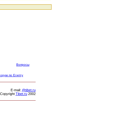
Вопросы
орум по Египту
Е-mail:
@tibet.ru
Copyright
Tibet.ru
2002