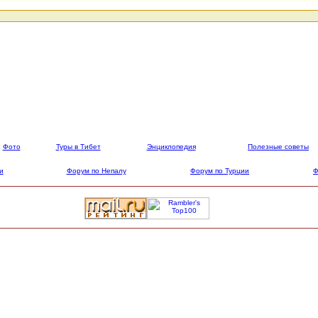
Фото
Туры в Тибет
Энциклопедия
Полезные советы
и
Форум по Непалу
Форум по Турции
Ф