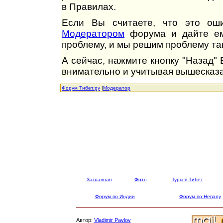
в Правилах.
Если Вы считаете, что это оши
Модератором
форума и дайте ем
проблему, и мы решим проблему так
А сейчас, нажмите кнопку "Назад"
внимательно и учитывая вышесказа
Форум Тибет.ру
|
Модератор
Заглавная
Фото
Туры в Тибет
Форум по Индии
Форум по Непалу
Автор:
Vladimir Pavlov