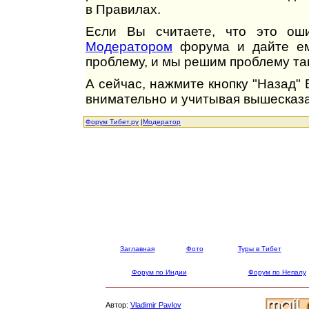
в Правилах.
Если Вы считаете, что это оши
Модератором
форума и дайте ем
проблему, и мы решим проблему так
А сейчас, нажмите кнопку "Назад"
внимательно и учитывая вышесказа
Форум Тибет.ру
|
Модератор
Заглавная
Фото
Туры в Тибет
Форум по Индии
Форум по Непалу
Автор:
Vladimir Pavlov