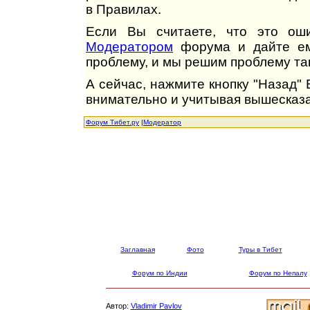
в Правилах.
Если Вы считаете, что это оши
Модератором
форума и дайте ем
проблему, и мы решим проблему так
А сейчас, нажмите кнопку "Назад"
внимательно и учитывая вышесказа
Форум Тибет.ру
|
Модератор
Заглавная
Фото
Туры в Тибет
Форум по Индии
Форум по Непалу
Автор:
Vladimir Pavlov