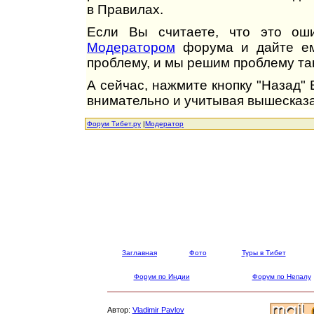
в Правилах.
Если Вы считаете, что это оши
Модератором
форума и дайте ем
проблему, и мы решим проблему так
А сейчас, нажмите кнопку "Назад"
внимательно и учитывая вышесказа
Форум Тибет.ру
|
Модератор
Заглавная
Фото
Туры в Тибет
Форум по Индии
Форум по Непалу
Автор:
Vladimir Pavlov