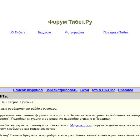
Форум Тибет.Ру
О Тибете
Буддизм
Фотографии
Поездка в Тибет
Список Форумов
|
Зарегистрировать
|
Вход
|
Кто в On-Line
|
Правила
ить.
Ваш запрос. Причина::
ные сообщения не войдя в систему.
орректном заполнении формы или в том, что Вы пытаетесь отправить сообщение не войдя 
Своего". Подобная ситуация и ее решение подробно описано в Правилах.
ошибка на сервере, пожалуйста, свяжитесь с
Модератором
форума и дайте ему знать о 
ему так быстро как только возможно.
"Назад" Вашего браузера и попробуйте еще раз, более внимательно и учитывая вышеск