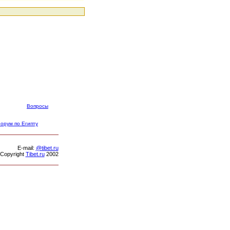
Вопросы
орум по Египту
Е-mail:
@tibet.ru
Copyright
Tibet.ru
2002