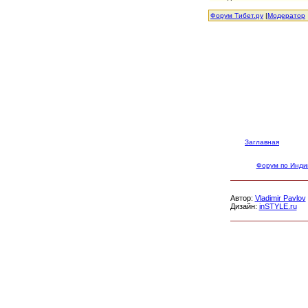
Форум Тибет.ру
|
Модератор
Заглавная
Форум по Инди
Автор:
Vladimir Pavlov
Дизайн:
inSTYLE.ru