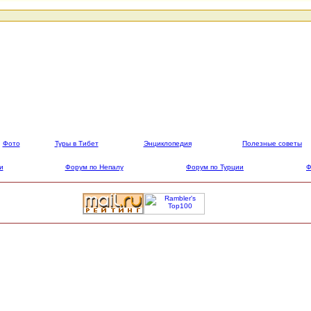
Фото
Туры в Тибет
Энциклопедия
Полезные советы
и
Форум по Непалу
Форум по Турции
Ф