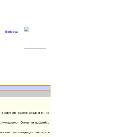
Вопросы
в Клуб (по ссылке Вход) и он не
случившемся. Опишите подробно
азанные рекомендации повторить