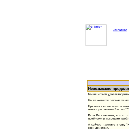
Заглавная
Невозможно продолж
Мы не можем удовлетворить 
Вы не можете отсылать лич
Причина скорее всего в нек
может распознать Вас как "
Если Вы считаете, что это 
проблему, и мы решим пробл
А сейчас, нажмите кнопку 
свои действия.