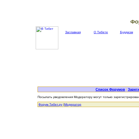
Фо
Заглавная
О Тибете
Буддизм
Список Форумов
|
Зарег
Посылать уведомления Модератору могут только зарегистрирова
Форум Тибет.ру
|
Модератор