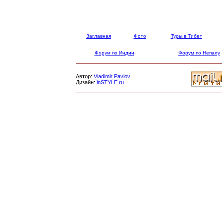
Заглавная
Фото
Туры в Тибет
Форум по Индии
Форум по Непалу
Автор:
Vladimir Pavlov
Дизайн:
inSTYLE.ru