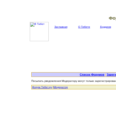
Фо
Заглавная
О Тибете
Буддизм
Список Форумов
|
Зарег
Посылать уведомления Модератору могут только зарегистрирова
Форум Тибет.ру
|
Модератор