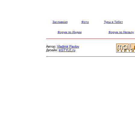
Заглавная
Фото
Туры в Тибет
Форум по Индии
Форум по Непалу
Автор:
Vladimir Pavlov
Дизайн:
inSTYLE.ru