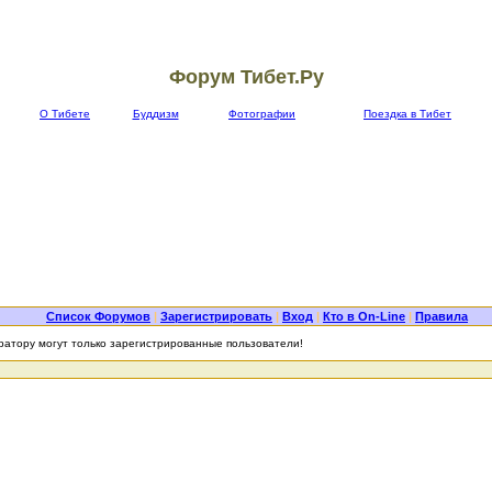
Форум Тибет.Ру
О Тибете
Буддизм
Фотографии
Поездка в Тибет
Список Форумов
|
Зарегистрировать
|
Вход
|
Кто в On-Line
|
Правила
атору могут только зарегистрированные пользователи!