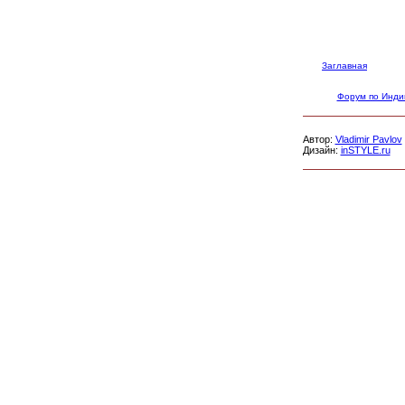
Заглавная
Форум по Инди
Автор:
Vladimir Pavlov
Дизайн:
inSTYLE.ru