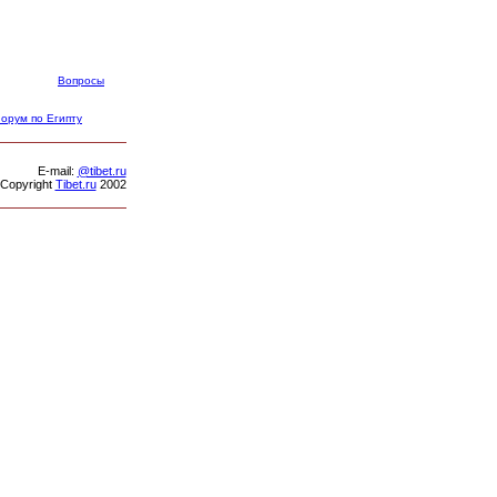
Вопросы
орум по Египту
Е-mail:
@tibet.ru
Copyright
Tibet.ru
2002