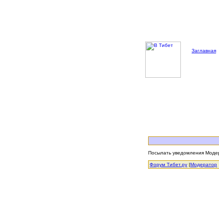
Заглавная
Посылать уведомления Модер
Форум Тибет.ру
|
Модератор