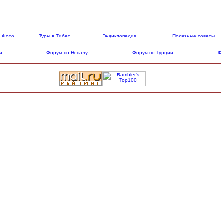
Фото
Туры в Тибет
Энциклопедия
Полезные советы
и
Форум по Непалу
Форум по Турции
Ф